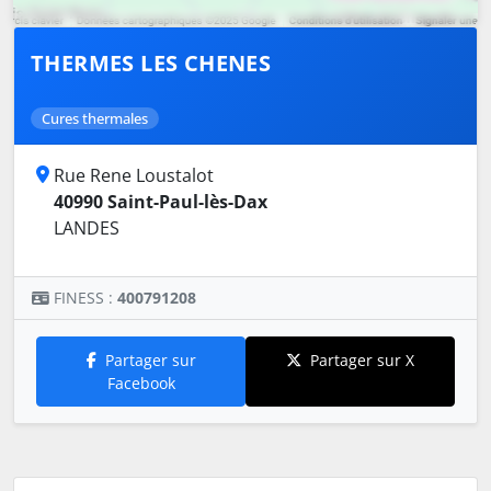
THERMES LES CHENES
Cures thermales
Rue Rene Loustalot
40990 Saint-Paul-lès-Dax
LANDES
FINESS :
400791208
Partager sur
Partager sur X
Facebook