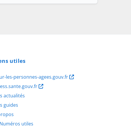
ens utiles
ur-les-personnes-agees.gouv.fr
ness.sante.gouv.fr
s actualités
s guides
propos
Numéros utiles