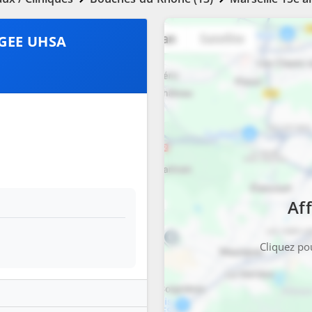
GEE UHSA
Aff
Cliquez pou