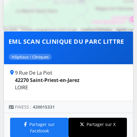
EML SCAN CLINIQUE DU PARC LITTRE
Hôpitaux / Cliniques
9 Rue De La Piot
42270 Saint-Priest-en-Jarez
LOIRE
FINESS :
420015331
Partager sur
Partager sur X
Facebook