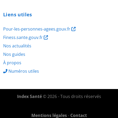
Liens utiles
Pour-les-personnes-agees.gouv.fr
Finess.sante.gouv.fr
Nos actualités
Nos guides
À propos
Numéros utiles
Index Santé
© 2026 - Tous droits réservés
Mentions légales
-
Contact