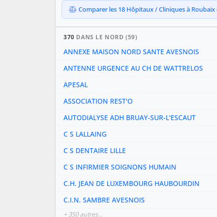
Comparer les 18 Hôpitaux / Cliniques à Roubaix (5
370
DANS LE NORD (59)
ANNEXE MAISON NORD SANTE AVESNOIS
ANTENNE URGENCE AU CH DE WATTRELOS
APESAL
ASSOCIATION REST'O
AUTODIALYSE ADH BRUAY-SUR-L'ESCAUT
C S LALLAING
C S DENTAIRE LILLE
C S INFIRMIER SOIGNONS HUMAIN
C.H. JEAN DE LUXEMBOURG HAUBOURDIN
C.I.N. SAMBRE AVESNOIS
+ 350 autres…