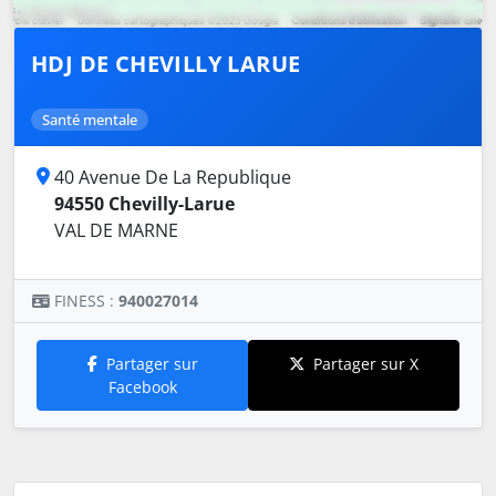
HDJ DE CHEVILLY LARUE
Santé mentale
40 Avenue De La Republique
94550 Chevilly-Larue
VAL DE MARNE
FINESS :
940027014
Partager sur
Partager sur X
Facebook