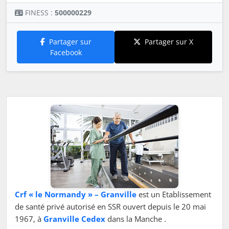
FINESS :
500000229
Partager sur
Partager sur X
Facebook
Crf « le Normandy » – Granville
est un Etablissement
de santé privé autorisé en SSR ouvert depuis le 20 mai
1967, à
Granville Cedex
dans la Manche .