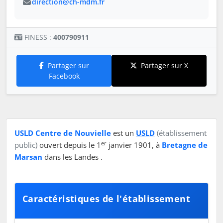
direction@ch-mdm.fr
FINESS :
400790911
Partager sur
Partager sur X
Facebook
USLD Centre de Nouvielle
est un
USLD
(établissement
er
public)
ouvert depuis le 1
janvier 1901, à
Bretagne de
Marsan
dans les Landes .
Caractéristiques de l'établissement