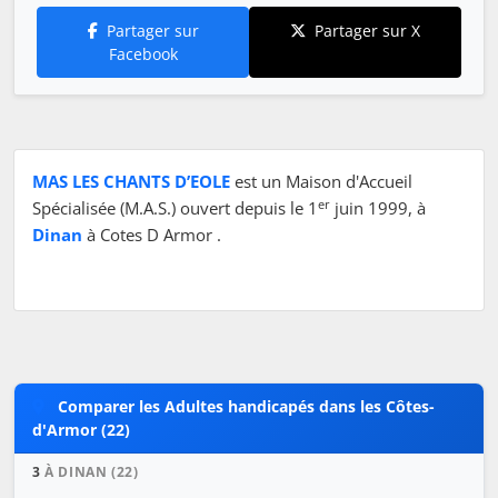
Partager sur
Partager sur X
Facebook
MAS LES CHANTS D’EOLE
est un Maison d'Accueil
er
Spécialisée (M.A.S.) ouvert depuis le 1
juin 1999, à
Dinan
à Cotes D Armor .
Comparer les Adultes handicapés dans les Côtes-
d'Armor (22)
3
À DINAN (22)