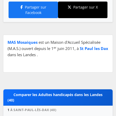
Partager sur
Partager sur X
Facebook
MAS Mosaiques
est un Maison d'Accueil Spécialisée
er
(M.A.S.) ouvert depuis le 1
juin 2011, à
St Paul les Dax
dans les Landes .
Comparer les Adultes handicapés dans les Landes
(40)
1
À SAINT-PAUL-LÈS-DAX (40)