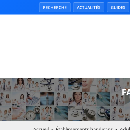
RECHERCHE
ACTUALITÉS
GUIDES
F
Accueil
Établissements handicaps
Adul