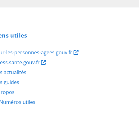
ens utiles
ur-les-personnes-agees.gouv.fr
ness.sante.gouv.fr
s actualités
s guides
propos
Numéros utiles