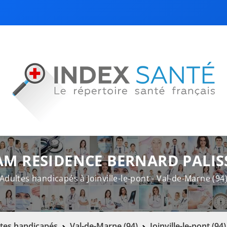
AM RESIDENCE BERNARD PALIS
Adultes handicapés à Joinville-le-pont - Val-de-Marne (94
tes handicapés
Val-de-Marne (94)
Joinville-le-pont (94)