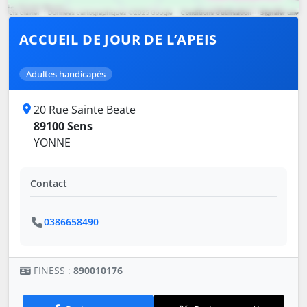
ACCUEIL DE JOUR DE L’APEIS
Adultes handicapés
20 Rue Sainte Beate
89100 Sens
YONNE
Contact
0386658490
FINESS :
890010176