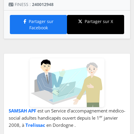
FINESS :
240012948
Partager sur
Partager sur X
Facebook
SAMSAH APF
est un Service d'accompagnement médico-
er
social adultes handicapés ouvert depuis le 1
janvier
2008, à
Trelissac
en Dordogne .