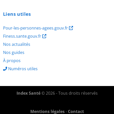
Liens utiles
Pour-les-personnes-agees.gouv.fr
Finess.sante.gouv.fr
Nos actualités
Nos guides
À propos
Numéros utiles
Index Santé
© 2026 - Tous droits réservés
Mentions légales
-
Contact