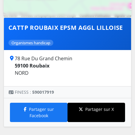
CATTP ROUBAIX EPSM AGGL LILLOISE
Organismes handicap
78 Rue Du Grand Chemin
59100 Roubaix
NORD
FINESS :
590017919
Partager sur
Partager sur X
Facebook