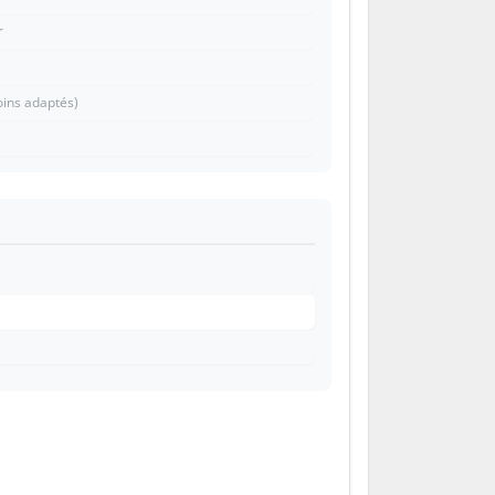
r
)
soins adaptés)