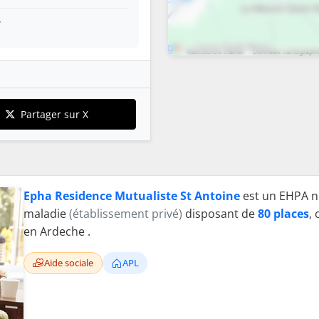
r
Partager sur X
Epha Residence Mutualiste St Antoine
est un EHPA n
maladie
(établissement privé)
disposant de
80 places
, 
en Ardeche .
Aide sociale
APL