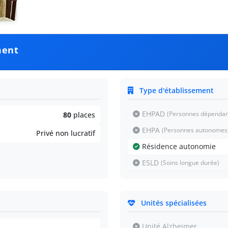
ment
Type d'établissement
EHPAD
(Personnes dépendan
80
places
EHPA
(Personnes autonomes
Privé non lucratif
Résidence autonomie
ESLD
(Soins longue durée)
Unités spécialisées
Unité Alzheimer