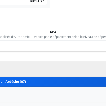
1354.8 €*
APA
nnalisée d'Autonomie — versée par le département selon le niveau de dépen
D →
 en Ardèche (07)