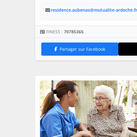
residence.aubenas@mutualite-ardeche.f
FINESS :
70785365
Partager sur Facebook