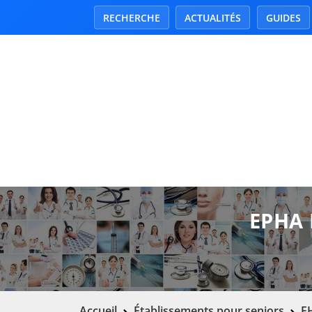
RECHERCHE
ACTUALITÉS
GUIDES
EPHA 
Accueil
Établissements pour seniors
EH