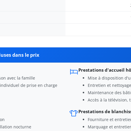
uses dans le prix
Prestations d'accueil hô
son avec la famille
Mise à disposition d'u
individuel de prise en charge
Entretien et nettoya
Maintenance des bâti
Accès à la télévision,
Prestations de blanchis
ion
Fourniture et entretien
llation nocturne
Marquage et entretie