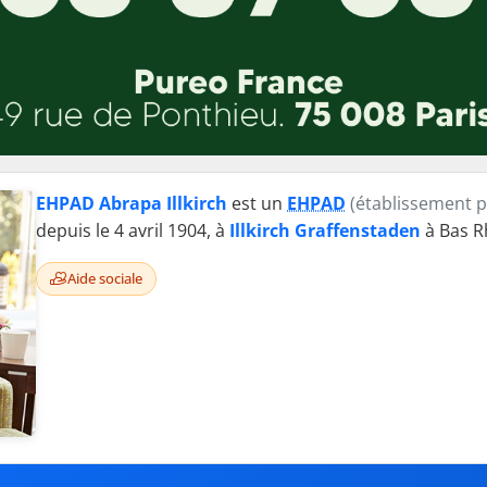
EHPAD Abrapa Illkirch
est un
EHPAD
(établissement p
depuis le 4 avril 1904, à
Illkirch Graffenstaden
à Bas Rh
Aide sociale