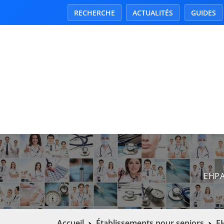
RECHERCHE
ACTUALITÉS
GUIDES
EHPAD
Accueil
Établissements pour seniors
EH