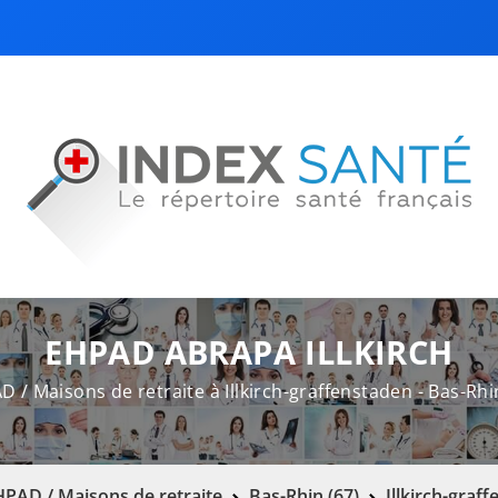
EHPAD ABRAPA ILLKIRCH
 / Maisons de retraite à Illkirch-graffenstaden - Bas-Rhi
PAD / Maisons de retraite
Bas-Rhin (67)
Illkirch-graf