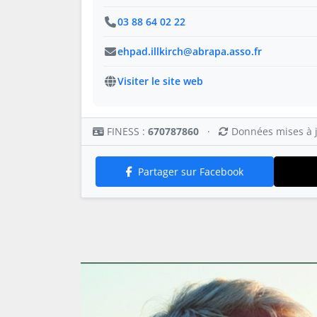
03 88 64 02 22
ehpad.illkirch@abrapa.asso.fr
Visiter le site web
FINESS :
670787860
·
Données mises à j
Partager sur Facebook