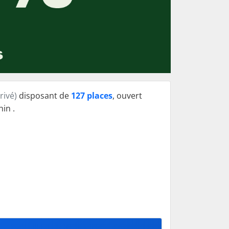
rivé)
disposant de
127 places
, ouvert
in .