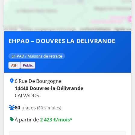
EHPAD – DOUVRES LA DELIVRANDE
EHPAD / Maisons de retraite
ASH
Public
6 Rue De Bourgogne
14440 Douvres-la-Délivrande
CALVADOS
80
places
(80 simples)
À partir de
2 423 €/mois*