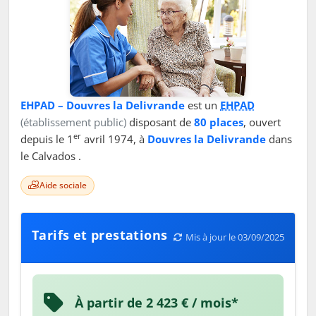
EHPAD – Douvres la Delivrande
est un
EHPAD
(établissement public)
disposant de
80 places
, ouvert
er
depuis le 1
avril 1974, à
Douvres la Delivrande
dans
le Calvados .
Aide sociale
Tarifs et prestations
Mis à jour le 03/09/2025
À partir de 2 423 € / mois*