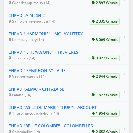
Grandcamp-maisy (14)
2 893 €/mois
EHPAD LA MESNIE
Saint-pierre-en-auge (14)
2 335 €/mois
EHPAD " HARMONIE" - MOLAY LITTRY
Le molay-littry (14)
3 009 €/mois
EHPAD " L'HEXAGONE" - TREVIERES
Trévières (14)
3 027 €/mois
EHPAD " SYMPHONIA" - VIRE
Vire normandie (14)
2 944 €/mois
EHPAD "ALMA" - CH FALAISE
Falaise (14)
1 627 €/mois
EHPAD "ASILE DE MARIE"-THURY-HARCOURT
Thury-harcourt-le-hom (14)
1 954 €/mois
EHPAD "BELLE COLOMBE" - COLOMBELLES
Colombelles (14)
2 652 €/mois