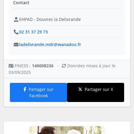
Contact
EHPAD - Douvres la Delivrande
02 31 37 29 73
ladelivrande.mdr@wanadoo.fr
FINESS :
140008236
·
Données mises à jour le
03/09/2025
Partager sur
Partager sur X
Facebook