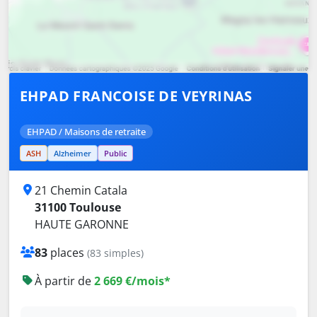
EHPAD FRANCOISE DE VEYRINAS
EHPAD / Maisons de retraite
ASH
Alzheimer
Public
21 Chemin Catala
31100 Toulouse
HAUTE GARONNE
83
places
(83 simples)
À partir de
2 669 €/mois*