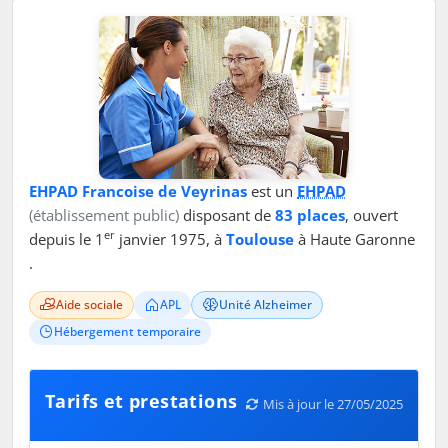
EHPAD Francoise de Veyrinas
est un
EHPAD
(établissement public)
disposant de
83 places
, ouvert
er
depuis le 1
janvier 1975, à
Toulouse
à Haute Garonne
.
Aide sociale
APL
Unité Alzheimer
Hébergement temporaire
Tarifs et prestations
Mis à jour le 27/05/2025