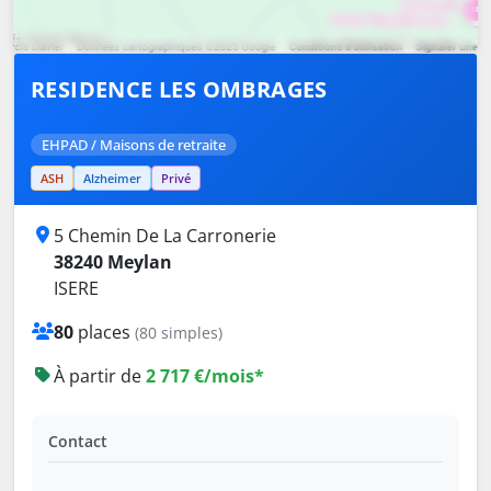
RESIDENCE LES OMBRAGES
EHPAD / Maisons de retraite
ASH
Alzheimer
Privé
5 Chemin De La Carronerie
38240 Meylan
ISERE
80
places
(80 simples)
À partir de
2 717 €/mois*
Contact