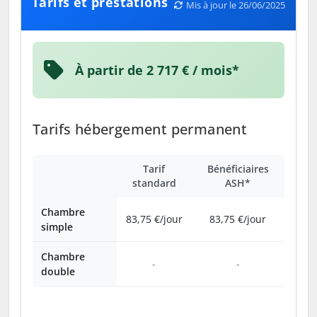
Tarifs et prestations
Mis à jour le 26/06/2025
À partir de 2 717 € / mois*
Tarifs hébergement permanent
Tarif
Bénéficiaires
standard
ASH*
Chambre
83,75 €/jour
83,75 €/jour
simple
Chambre
-
-
double