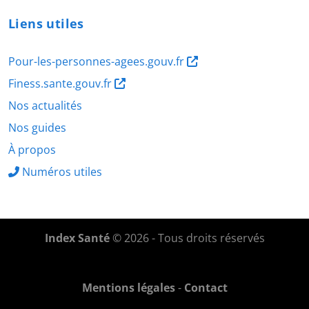
Liens utiles
Pour-les-personnes-agees.gouv.fr
Finess.sante.gouv.fr
Nos actualités
Nos guides
À propos
Numéros utiles
Index Santé
© 2026 - Tous droits réservés
Mentions légales
-
Contact