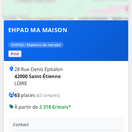
EHPAD MA MAISON
EHPAD / Maisons de retraite
Privé
28 Rue Denis Epitalon
42000 Saint-Étienne
LOIRE
63
places
(63 simples)
À partir de
2 318 €/mois*
Contact