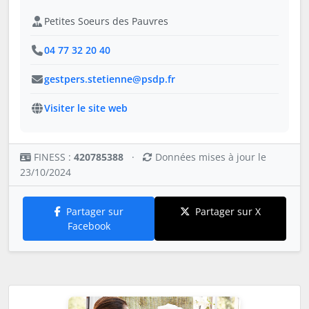
Petites Soeurs des Pauvres
04 77 32 20 40
gestpers.stetienne@psdp.fr
Visiter le site web
FINESS :
420785388
·
Données mises à jour le
23/10/2024
Partager sur
Partager sur X
Facebook