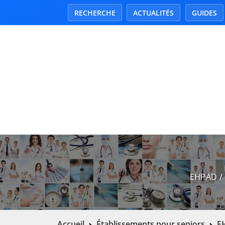
RECHERCHE
ACTUALITÉS
GUIDES
EHPAD / 
Accueil
Établissements pour seniors
EH