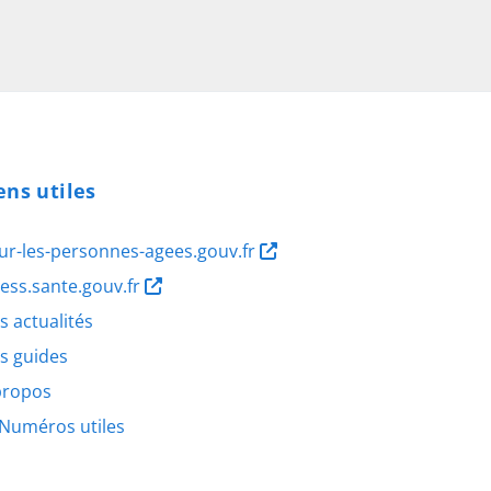
ens utiles
ur-les-personnes-agees.gouv.fr
ness.sante.gouv.fr
s actualités
s guides
propos
Numéros utiles