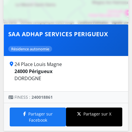
SAA ADHAP SERVICES PERIGUEUX
Résidence autonomie
24 Place Louis Magne
24000 Périgueux
DORDOGNE
FINESS :
240018861
Partager sur
Partager sur X
Facebook