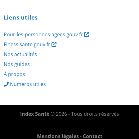
Liens utiles
Pour-les-personnes-agees.gouv.fr
Finess.sante.gouv.fr
Nos actualités
Nos guides
À propos
Numéros utiles
Index Santé
© 2026 - Tous droits réservés
Mentions légales
-
Contact