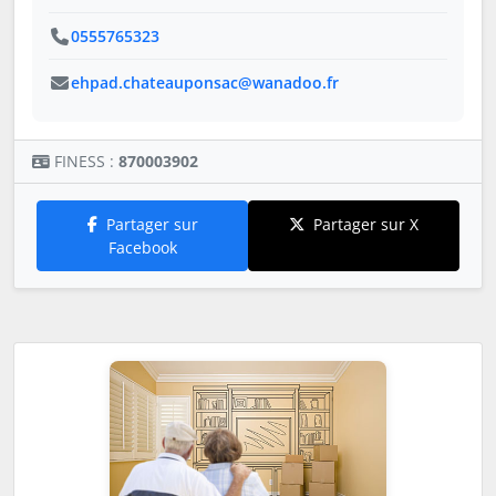
0555765323
ehpad.chateauponsac@wanadoo.fr
FINESS :
870003902
Partager sur
Partager sur X
Facebook