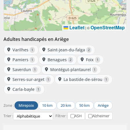
Leaflet
OpenStreetMap
|
©
Adultes handicapés en Ariège
Varilhes
Saint-jean-du-falga
1
2
Pamiers
Benagues
Foix
1
2
1
Saverdun
Montégut-plantaurel
1
1
Serres-sur-arget
La bastide-de-sérou
1
1
Carla-bayle
1
Zone :
Mirepoix
10 km
20 km
50 km
Ariège
Trier :
Filtrer :
ASH
Alzheimer