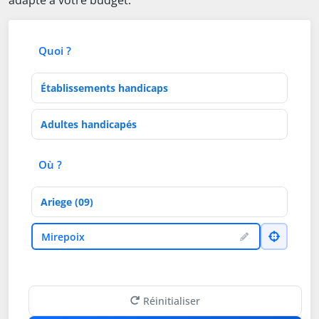
adapté à votre budget.
Quoi ?
Type d'établissement
Activités de soins
Où ?
Département
Ville
Mirepoix
Réinitialiser