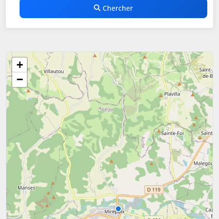
Chercher
+
−