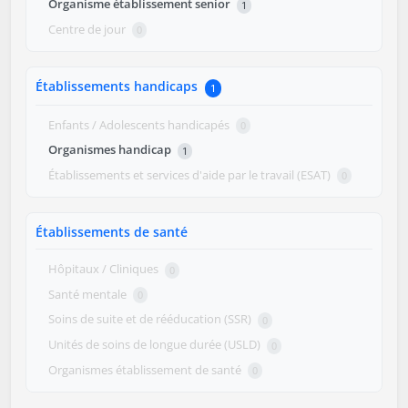
Organisme établissement senior
1
Centre de jour
0
Établissements handicaps
1
Enfants / Adolescents handicapés
0
Organismes handicap
1
Établissements et services d'aide par le travail (ESAT)
0
Établissements de santé
Hôpitaux / Cliniques
0
Santé mentale
0
Soins de suite et de rééducation (SSR)
0
Unités de soins de longue durée (USLD)
0
Organismes établissement de santé
0