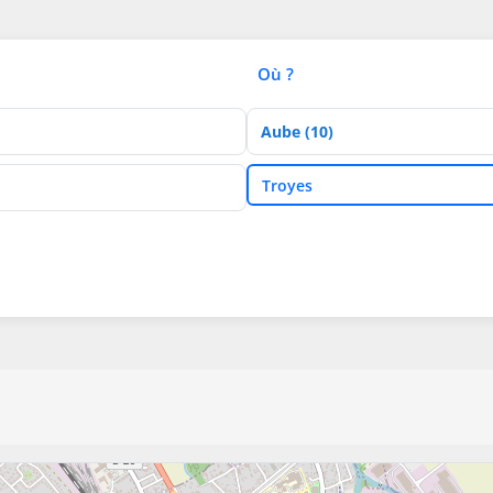
Où ?
Département
Ville
Troyes