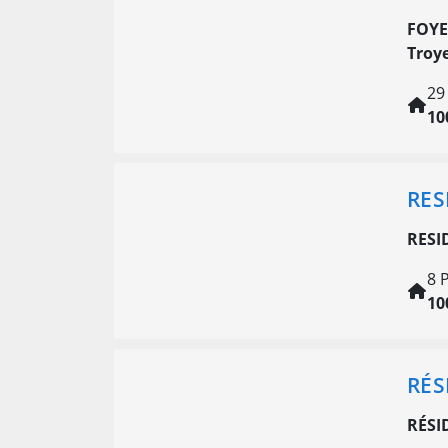
FOYE
Troy
29
10
RES
RESI
8 P
10
RÉS
RÉSI