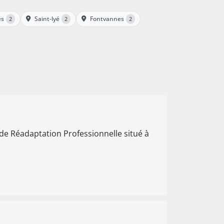
es
Saint-lyé
Fontvannes
2
2
2
de Réadaptation Professionnelle situé à