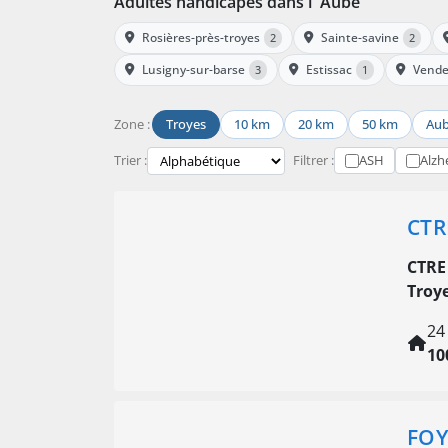
Adultes handicapés dans l' Aube
Rosières-près-troyes
Sainte-savine
2
2
Lusigny-sur-barse
Estissac
Vende
3
1
Zone :
Troyes
10 km
20 km
50 km
Au
Trier :
Filtrer :
ASH
Alzh
CTR
CTRE
Troy
24
10
FOY