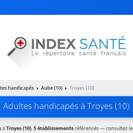
tes handicapés
Aube (10)
Troyes (10)
Adultes handicapés à Troyes (10)
s
à
Troyes (10)
.
5 établissements
référencés — consultez les