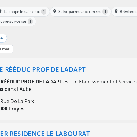
La chapelle-saint-luc
Saint-parres-aux-tertres
Bréviand
1
1
uvre-sur-barse
1
be
eimer
E RÉÉDUC PROF DE LADAPT
 RÉÉDUC PROF DE LADAPT
est un Etablissement et Service 
es
dans l'Aube.
 Rue De La Paix
000 Troyes
ER RESIDENCE LE LABOURAT