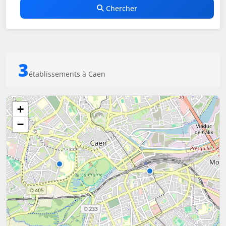
Chercher
3
établissements à Caen
+
−