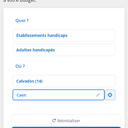
à votre budget.
Quoi ?
Type d'établissement
Activités de soins
Où ?
Département
Ville
Caen
Réinitialiser