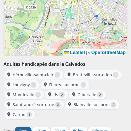
Leaflet
OpenStreetMap
|
©
Adultes handicapés dans le Calvados
Hérouville-saint-clair
Bretteville-sur-odon
2
1
Louvigny
Fleury-sur-orne
1
2
Mondeville
Ifs
Giberville
1
2
2
Saint-andré-sur-orne
Blainville-sur-orne
2
2
Cairon
1
Zone :
Caen
10 km
20 km
50 km
Calvados