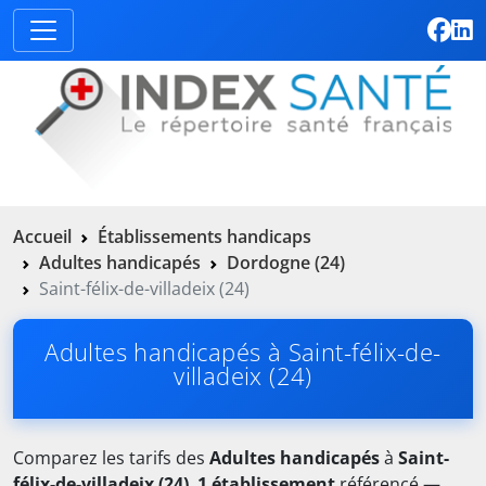
Accueil
Établissements handicaps
Adultes handicapés
Dordogne (24)
Saint-félix-de-villadeix (24)
Adultes handicapés à Saint-félix-de-
villadeix (24)
Comparez les tarifs des
Adultes handicapés
à
Saint-
félix-de-villadeix (24)
.
1 établissement
référencé —