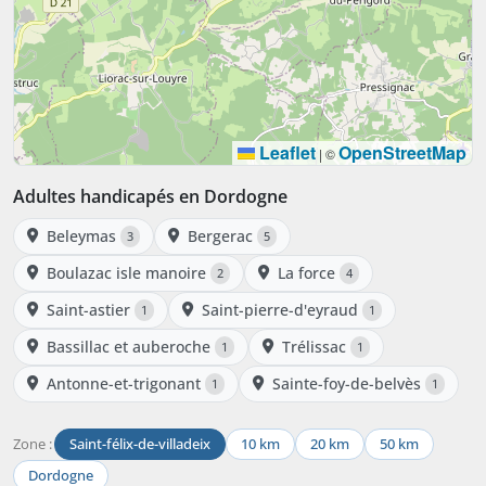
Leaflet
OpenStreetMap
|
©
Adultes handicapés en Dordogne
Beleymas
Bergerac
3
5
Boulazac isle manoire
La force
2
4
Saint-astier
Saint-pierre-d'eyraud
1
1
Bassillac et auberoche
Trélissac
1
1
Antonne-et-trigonant
Sainte-foy-de-belvès
1
1
Zone :
Saint-félix-de-villadeix
10 km
20 km
50 km
Dordogne