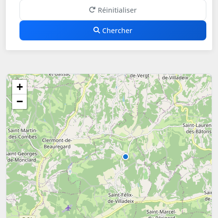
Réinitialiser
Chercher
+
−