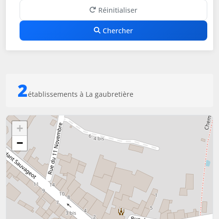
Réinitialiser
Chercher
2
établissements à La gaubretière
+
−