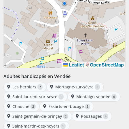
Leaflet
OpenStreetMap
|
©
Adultes handicapés en Vendée
Les herbiers
Mortagne-sur-sèvre
7
3
Saint-laurent-sur-sèvre
Montaigu-vendée
1
6
Chauché
Essarts-en-bocage
2
3
Saint-germain-de-prinçay
Pouzauges
2
4
Saint-martin-des-noyers
1