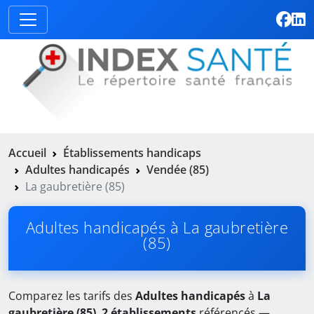
Accueil
Établissements handicaps
Adultes handicapés
Vendée (85)
La gaubretière (85)
Adultes handicapés à La gaubretière
(85)
Comparez les tarifs des
Adultes handicapés
à
La
gaubretière (85)
.
2 établissements
référencés —