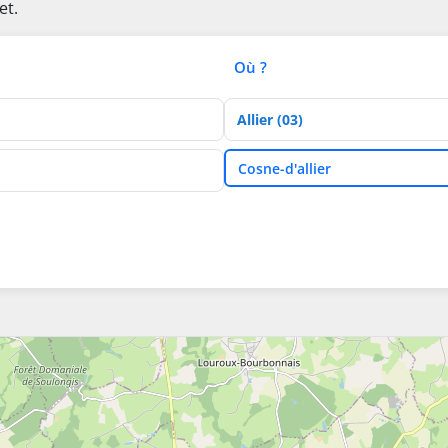
et.
Où ?
Département
Ville
Cosne-d'allier