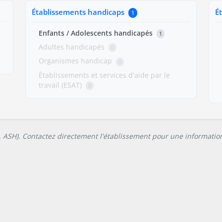
Établissements handicaps
É
1
Enfants / Adolescents handicapés
1
Adultes handicapés
0
Organismes handicap
0
Établissements et services d'aide par le
travail (ESAT)
0
L, ASH). Contactez directement l'établissement pour une information