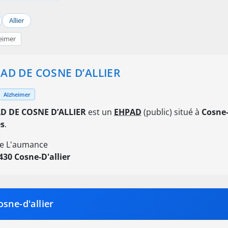
Allier
eimer
AD DE COSNE D’ALLIER
Alzheimer
D DE COSNE D’ALLIER
est un
EHPAD
(public) situé à
Cosne-
es
.
e L'aumance
430 Cosne-D'allier
sne-d'allier