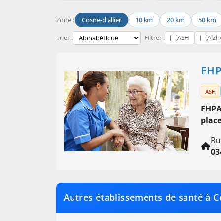
Zone :
Cosne-d'allier
10 km
20 km
50 km
Trier :
Filtrer :
ASH
Alzh
EHP
ASH
EHPA
plac
Ru
03
Autres établissements de santé à Co