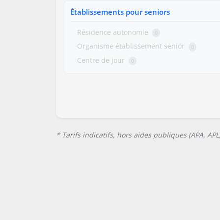
Établissements pour seniors
Résidence autonomie
0
Organisme établissement senior
0
Centre de jour
0
* Tarifs indicatifs, hors aides publiques (APA, AP