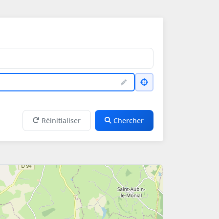
Réinitialiser
Chercher