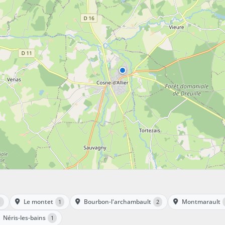
Le montet
Bourbon-l'archambault
Montmarault
1
1
2
Néris-les-bains
1