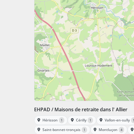
EHPAD / Maisons de retraite dans l' Allier
Hérisson
Cérilly
Vallon-en-sully
1
1
Saint-bonnet-tronçais
Montluçon
1
4