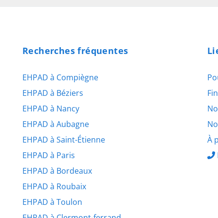
Recherches fréquentes
Li
EHPAD à Compiègne
Po
EHPAD à Béziers
Fi
EHPAD à Nancy
No
EHPAD à Aubagne
No
EHPAD à Saint-Étienne
À 
EHPAD à Paris
EHPAD à Bordeaux
EHPAD à Roubaix
EHPAD à Toulon
EHPAD à Clermont-ferrand