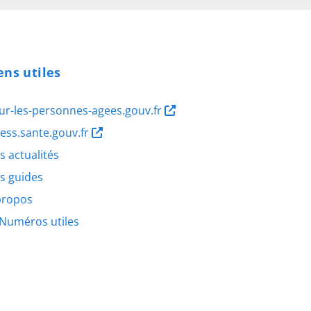
ens utiles
ur-les-personnes-agees.gouv.fr
ness.sante.gouv.fr
s actualités
s guides
propos
Numéros utiles