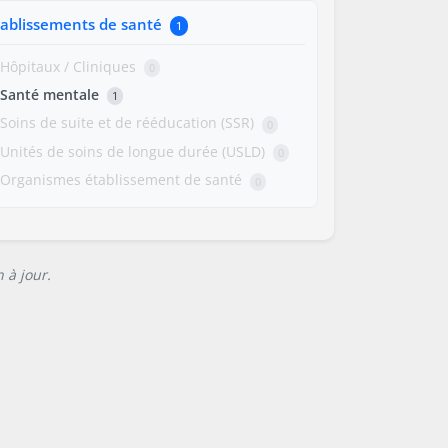
tablissements de santé
1
Hôpitaux / Cliniques
0
Santé mentale
1
Soins de suite et de rééducation (SSR)
0
Unités de soins de longue durée (USLD)
0
Organismes établissement de santé
0
 à jour.