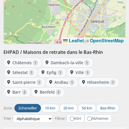
Leaflet
OpenStreetMap
|
©
EHPAD / Maisons de retraite dans le Bas-Rhin
Châtenois
Dambach-la-ville
1
1
Sélestat
Epfig
Villé
1
1
1
Saint-pierre
Andlau
Hilsenheim
1
1
1
Barr
Benfeld
2
2
Zone :
Scherwiller
10 km
20 km
50 km
Bas-Rhin
Trier :
Filtrer :
ASH
Alzheimer