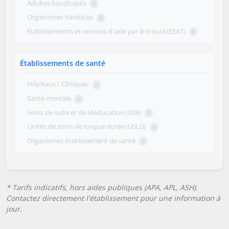
Adultes handicapés
0
Organismes handicap
0
Établissements et services d'aide par le travail (ESAT)
0
Établissements de santé
Hôpitaux / Cliniques
0
Santé mentale
0
Soins de suite et de rééducation (SSR)
0
Unités de soins de longue durée (USLD)
0
Organismes établissement de santé
0
* Tarifs indicatifs, hors aides publiques (APA, APL, ASH).
Contactez directement l'établissement pour une information à
jour.