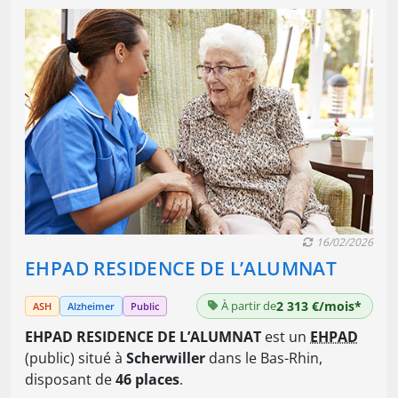
16/02/2026
EHPAD RESIDENCE DE L’ALUMNAT
À partir de
2 313 €/mois*
ASH
Alzheimer
Public
EHPAD RESIDENCE DE L’ALUMNAT
est un
EHPAD
(public) situé à
Scherwiller
dans le Bas-Rhin,
disposant de
46 places
.