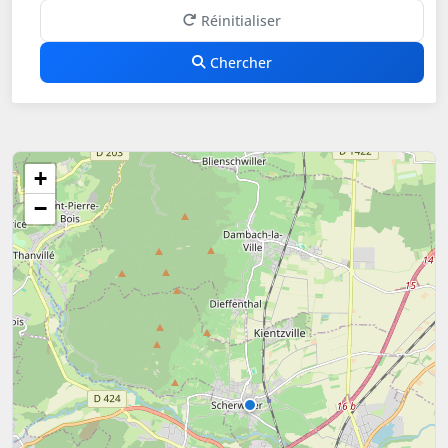
Réinitialiser
Chercher
+
−