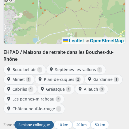
Leaflet
OpenStreetMap
|
©
EHPAD / Maisons de retraite dans les Bouches-du-
Rhône
Bouc-bel-air
Septèmes-les-vallons
1
1
Mimet
Plan-de-cuques
Gardanne
1
2
1
Cabriès
Gréasque
Allauch
1
1
3
Les pennes-mirabeau
2
Châteauneuf-le-rouge
1
Zone :
Simiane-collongue
10 km
20 km
50 km