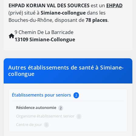
EHPAD KORIAN VAL DES SOURCES
est un
EHPAD
(privé) situé à
Simiane-collongue
dans les
Bouches-du-Rhône, disposant de
78 places
.
9 Chemin De La Barricade
13109 Simiane-Collongue
Autres établissements de santé à Simiane-
collongue
Établissements pour seniors
2
Résidence autonomie
2
Organisme établissement senior
0
Centre de jour
0