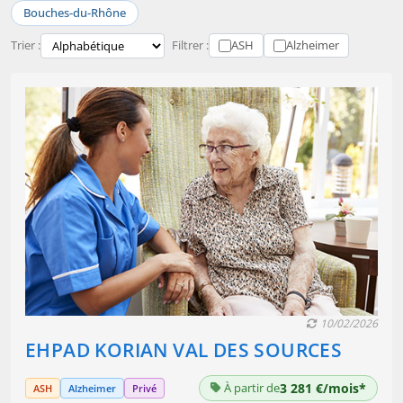
Bouches-du-Rhône
Trier :
Filtrer :
ASH
Alzheimer
10/02/2026
EHPAD KORIAN VAL DES SOURCES
À partir de
3 281 €/mois*
ASH
Alzheimer
Privé