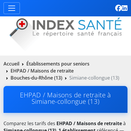
Accueil
Établissements pour seniors
EHPAD / Maisons de retraite
Bouches-du-Rhône (13)
Simiane-collongue (13)
EHPAD / Maisons de retraite à
Simiane-collongue (13)
Comparez les tarifs des
EHPAD / Maisons de retraite
à
Simiane-collongue (13)
.
1 établissement
référencé —