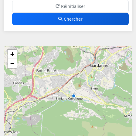
Réinitialiser
Chercher
+
−