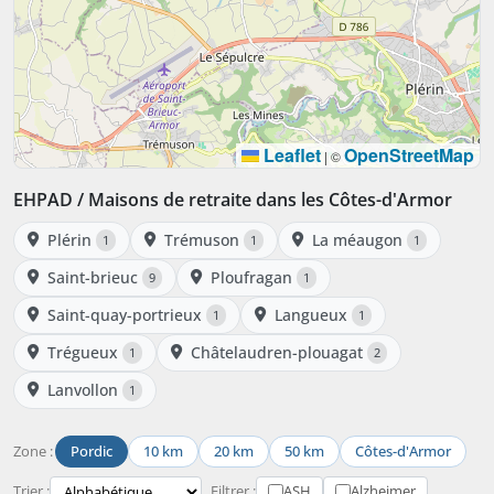
Leaflet
OpenStreetMap
|
©
EHPAD / Maisons de retraite dans les Côtes-d'Armor
Plérin
Trémuson
La méaugon
1
1
1
Saint-brieuc
Ploufragan
9
1
Saint-quay-portrieux
Langueux
1
1
Trégueux
Châtelaudren-plouagat
1
2
Lanvollon
1
Zone :
Pordic
10 km
20 km
50 km
Côtes-d'Armor
Trier :
Filtrer :
ASH
Alzheimer