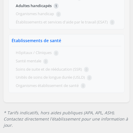
Adultes handicapés
1
Organismes handicap
0
Établissements et services d'aide par le travail (ESAT)
0
Établissements de santé
Hôpitaux / Cliniques
0
Santé mentale
0
Soins de suite et de rééducation (SSR)
0
Unités de soins de longue durée (USLD)
0
Organismes établissement de santé
0
* Tarifs indicatifs, hors aides publiques (APA, APL, ASH).
Contactez directement l'établissement pour une information à
jour.