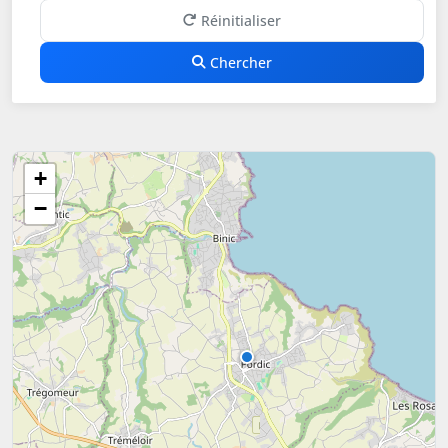
Réinitialiser
Chercher
+
−