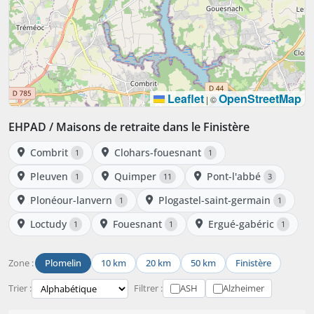
Leaflet
OpenStreetMap
|
©
EHPAD / Maisons de retraite dans le Finistère
Combrit
Clohars-fouesnant
1
1
Pleuven
Quimper
Pont-l'abbé
1
11
3
Plonéour-lanvern
Plogastel-saint-germain
1
1
Loctudy
Fouesnant
Ergué-gabéric
1
1
1
Zone :
Plomelin
10 km
20 km
50 km
Finistère
Trier :
Filtrer :
ASH
Alzheimer