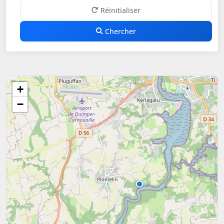
Réinitialiser
Chercher
+
−