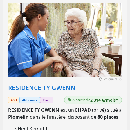
24/09/2025
RESIDENCE TY GWENN
À partir de
2 314 €/mois*
ASH
Alzheimer
Privé
RESIDENCE TY GWENN
est un
EHPAD
(privé) situé à
Plomelin
dans le Finistère, disposant de
80 places
.
3 Hent Kergofff