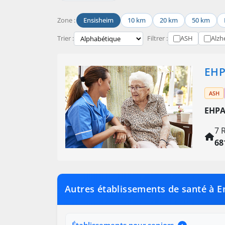
Zone :
Ensisheim
10 km
20 km
50 km
Trier :
Filtrer :
ASH
Alzh
EHP
ASH
EHPA
7 
68
Autres établissements de santé à E
Établissements pour seniors