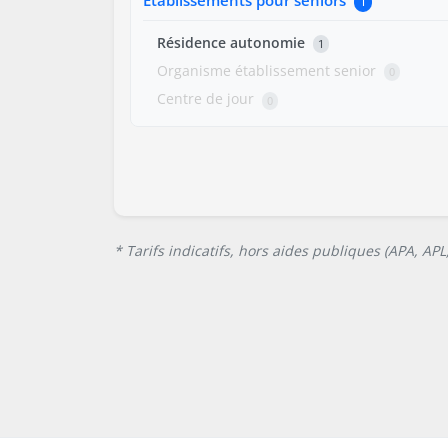
1
Résidence autonomie
1
Organisme établissement senior
0
Centre de jour
0
* Tarifs indicatifs, hors aides publiques (APA, AP