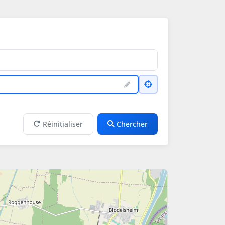
Réinitialiser
Chercher