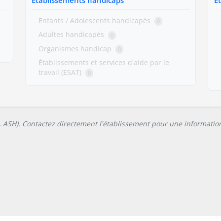
Enfants / Adolescents handicapés
0
Adultes handicapés
0
Organismes handicap
0
Établissements et services d'aide par le
travail (ESAT)
0
L, ASH). Contactez directement l'établissement pour une information