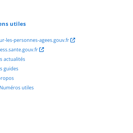
ens utiles
ur-les-personnes-agees.gouv.fr
ness.sante.gouv.fr
s actualités
s guides
propos
Numéros utiles