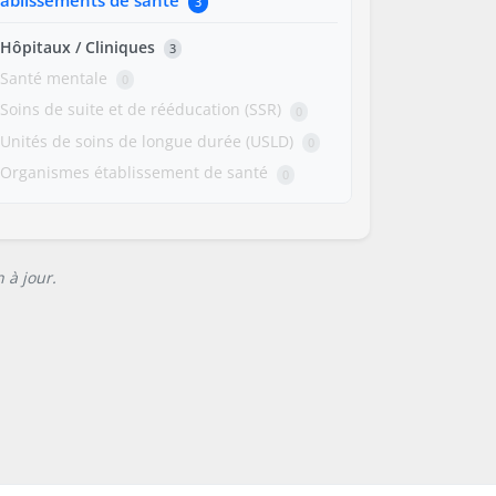
3
Hôpitaux / Cliniques
3
Santé mentale
0
Soins de suite et de rééducation (SSR)
0
Unités de soins de longue durée (USLD)
0
Organismes établissement de santé
0
 à jour.