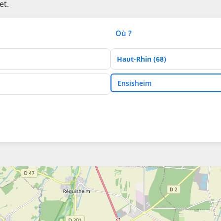
et.
Où ?
Département
Ville
Ensisheim