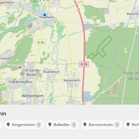
hin
Kingersheim
Bollwiller
Bantzenheim
Rich
1
1
1