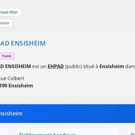
Haut-Rhin
eimer
AD ENSISHEIM
Public
D ENSISHEIM
est un
EHPAD
(public) situé à
Ensisheim
dans
Rue Colbert
190 Ensisheim
nsisheim
Établissements handicaps
É