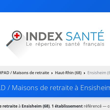
PAD / Maisons de retraite
Haut-Rhin (68)
Ensisheim (
 / Maisons de retraite à Ensishei
 retraite
à
Ensisheim (68)
.
1 établissement
référencé — co