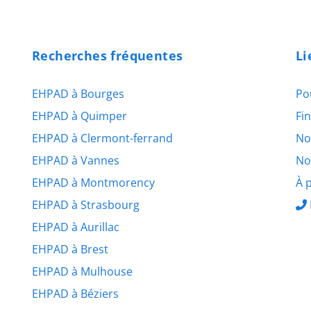
Recherches fréquentes
Li
EHPAD à Bourges
Po
EHPAD à Quimper
Fi
EHPAD à Clermont-ferrand
No
EHPAD à Vannes
No
EHPAD à Montmorency
À 
EHPAD à Strasbourg
EHPAD à Aurillac
EHPAD à Brest
EHPAD à Mulhouse
EHPAD à Béziers