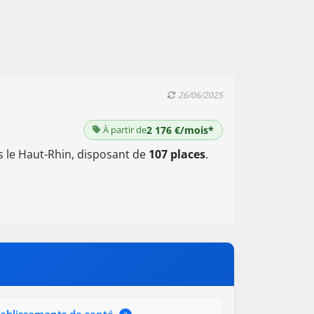
26/06/2025
À partir de
2 176 €/mois*
 le Haut-Rhin, disposant de
107 places
.
tablissements de santé