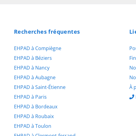
Recherches fréquentes
Li
EHPAD à Compiègne
Po
EHPAD à Béziers
Fi
EHPAD à Nancy
No
EHPAD à Aubagne
No
EHPAD à Saint-Étienne
À 
EHPAD à Paris
EHPAD à Bordeaux
EHPAD à Roubaix
EHPAD à Toulon
EHPAD à Clermont-ferrand