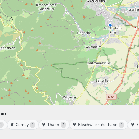
hin
Cernay
Thann
Bitschwiller-lès-thann
S
1
1
2
1