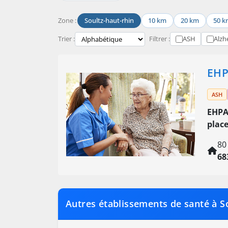
Zone :
Soultz-haut-rhin
10 km
20 km
50 k
Trier :
Filtrer :
ASH
Alzh
EHP
ASH
EHPA
plac
80
68
Autres établissements de santé à S