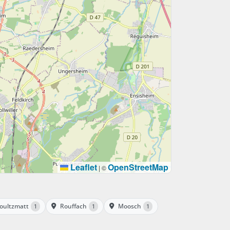
Leaflet
OpenStreetMap
|
©
oultzmatt
Rouffach
Moosch
1
1
1