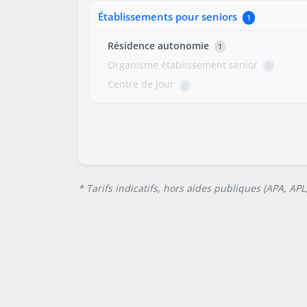
Établissements pour seniors
1
Résidence autonomie
1
Organisme établissement senior
0
Centre de jour
0
* Tarifs indicatifs, hors aides publiques (APA, AP