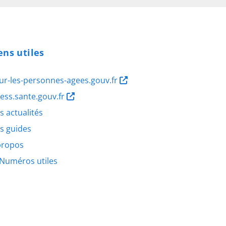
ens utiles
ur-les-personnes-agees.gouv.fr
ness.sante.gouv.fr
s actualités
s guides
propos
Numéros utiles