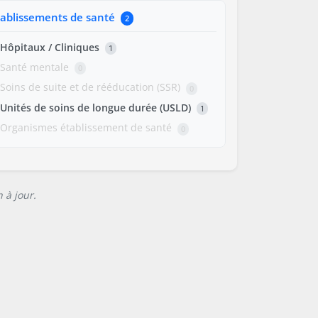
tablissements de santé
2
Hôpitaux / Cliniques
1
Santé mentale
0
Soins de suite et de rééducation (SSR)
0
Unités de soins de longue durée (USLD)
1
Organismes établissement de santé
0
 à jour.