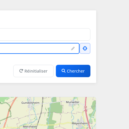
Réinitialiser
Chercher