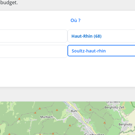
 budget.
Où ?
Département
Ville
Soultz-haut-rhin