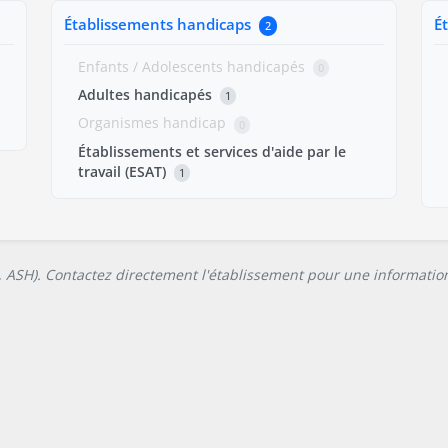
Établissements handicaps
É
2
Enfants / Adolescents handicapés
0
Adultes handicapés
1
Organismes handicap
0
Établissements et services d'aide par le
travail (ESAT)
1
L, ASH). Contactez directement l'établissement pour une information