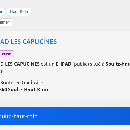
m
Haut-Rhin
eimer
AD LES CAPUCINES
Public
D LES CAPUCINES
est un
EHPAD
(public) situé à
Soultz-hau
es
.
 Route De Guebwiller
360 Soultz-Haut-Rhin
oultz-haut-rhin