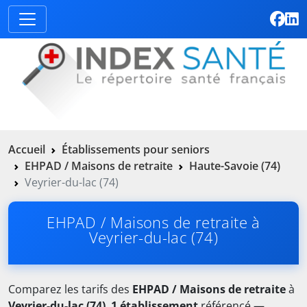
Accueil
Établissements pour seniors
EHPAD / Maisons de retraite
Haute-Savoie (74)
Veyrier-du-lac (74)
EHPAD / Maisons de retraite à
Veyrier-du-lac (74)
Comparez les tarifs des
EHPAD / Maisons de retraite
à
Veyrier-du-lac (74)
.
1 établissement
référencé —