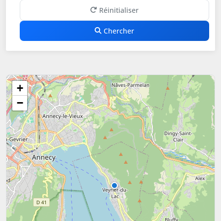
Réinitialiser
Chercher
+
−