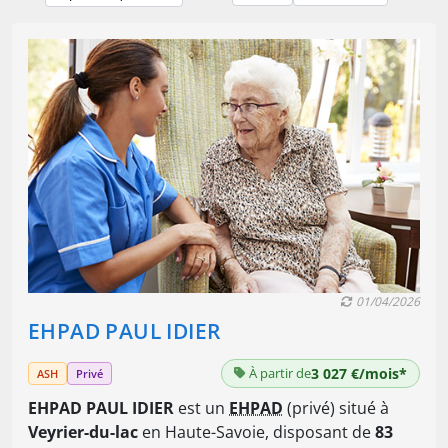
01/04/2026
EHPAD PAUL IDIER
À partir de
3 027 €/mois*
ASH
Privé
EHPAD PAUL IDIER
est un
EHPAD
(privé) situé à
Veyrier-du-lac
en Haute-Savoie, disposant de
83