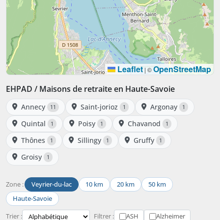
Leaflet
OpenStreetMap
|
©
EHPAD / Maisons de retraite en Haute-Savoie
Annecy
Saint-jorioz
Argonay
11
1
1
Quintal
Poisy
Chavanod
1
1
1
Thônes
Sillingy
Gruffy
1
1
1
Groisy
1
Zone :
Veyrier-du-lac
10 km
20 km
50 km
Haute-Savoie
Trier :
Filtrer :
ASH
Alzheimer