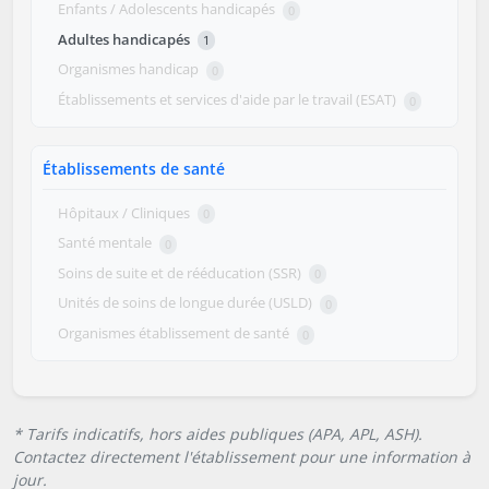
Enfants / Adolescents handicapés
0
Adultes handicapés
1
Organismes handicap
0
Établissements et services d'aide par le travail (ESAT)
0
Établissements de santé
Hôpitaux / Cliniques
0
Santé mentale
0
Soins de suite et de rééducation (SSR)
0
Unités de soins de longue durée (USLD)
0
Organismes établissement de santé
0
* Tarifs indicatifs, hors aides publiques (APA, APL, ASH).
Contactez directement l'établissement pour une information à
jour.