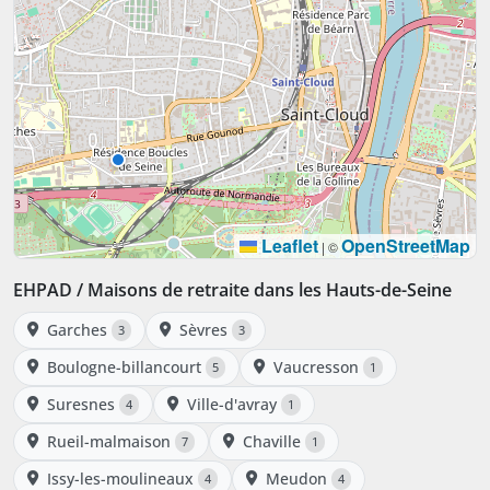
Leaflet
OpenStreetMap
|
©
EHPAD / Maisons de retraite dans les Hauts-de-Seine
Garches
Sèvres
3
3
Boulogne-billancourt
Vaucresson
5
1
Suresnes
Ville-d'avray
4
1
Rueil-malmaison
Chaville
7
1
Issy-les-moulineaux
Meudon
4
4