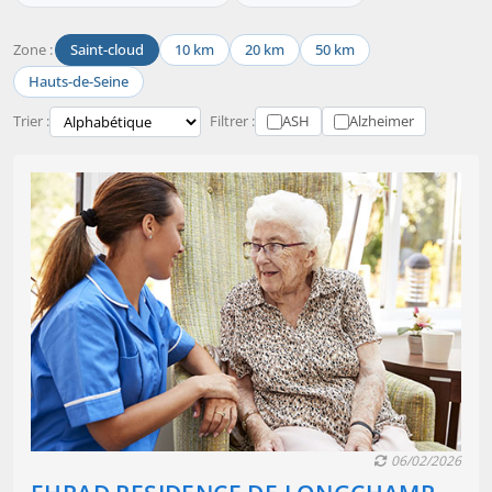
Zone :
Saint-cloud
10 km
20 km
50 km
Hauts-de-Seine
Trier :
Filtrer :
ASH
Alzheimer
06/02/2026