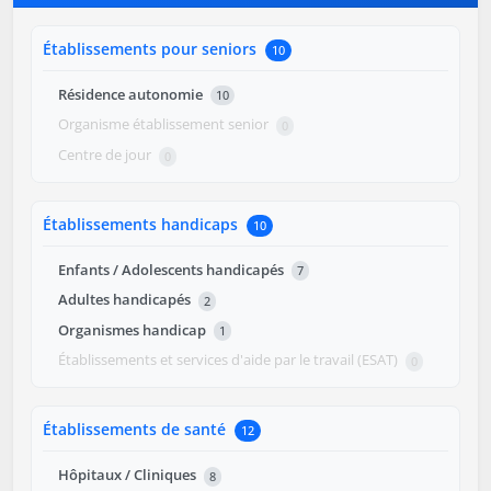
Établissements pour seniors
10
Résidence autonomie
10
Organisme établissement senior
0
Centre de jour
0
Établissements handicaps
10
Enfants / Adolescents handicapés
7
Adultes handicapés
2
Organismes handicap
1
Établissements et services d'aide par le travail (ESAT)
0
Établissements de santé
12
Hôpitaux / Cliniques
8