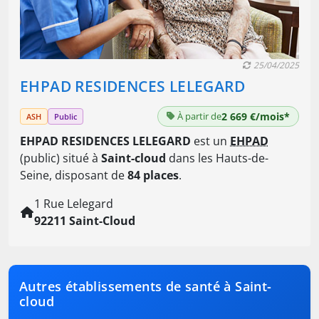
25/04/2025
EHPAD RESIDENCES LELEGARD
À partir de
2 669 €/mois*
ASH
Public
EHPAD RESIDENCES LELEGARD
est un
EHPAD
(public) situé à
Saint-cloud
dans les Hauts-de-
Seine, disposant de
84 places
.
1 Rue Lelegard
92211 Saint-Cloud
Autres établissements de santé à Saint-
cloud