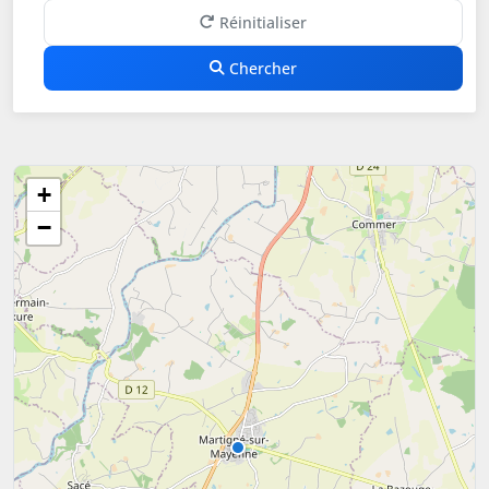
Réinitialiser
Chercher
+
−