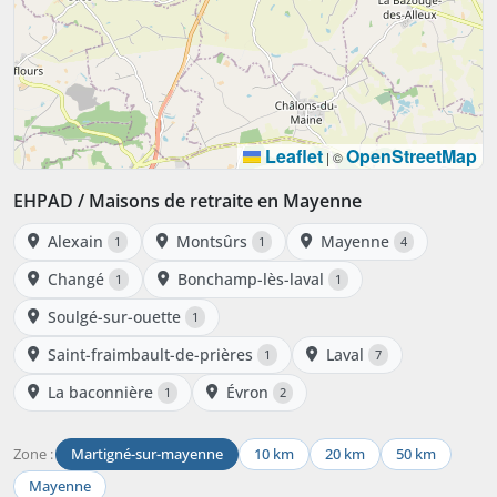
Leaflet
OpenStreetMap
|
©
EHPAD / Maisons de retraite en Mayenne
Alexain
Montsûrs
Mayenne
1
1
4
Changé
Bonchamp-lès-laval
1
1
Soulgé-sur-ouette
1
Saint-fraimbault-de-prières
Laval
1
7
La baconnière
Évron
1
2
Zone :
Martigné-sur-mayenne
10 km
20 km
50 km
Mayenne