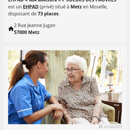
est un
EHPAD
(privé) situé à
Metz
en Moselle,
disposant de
73 places
.
2 Rue Jeanne Jugan
57000 Metz
22/04/2025