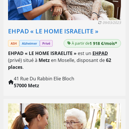
09/03/2023
EHPAD « LE HOME ISRAELITE »
À partir de
1 918 €/mois*
ASH
Alzheimer
Privé
EHPAD « LE HOME ISRAELITE »
est un
EHPAD
(privé) situé à
Metz
en Moselle, disposant de
62
places
.
41 Rue Du Rabbin Elie Bloch
57000 Metz