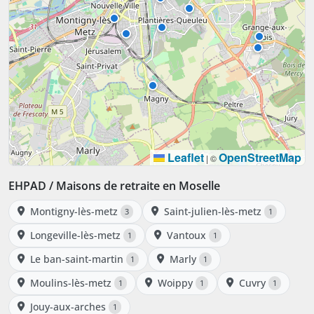
Leaflet
OpenStreetMap
|
©
EHPAD / Maisons de retraite en Moselle
Montigny-lès-metz
Saint-julien-lès-metz
3
1
Longeville-lès-metz
Vantoux
1
1
Le ban-saint-martin
Marly
1
1
Moulins-lès-metz
Woippy
Cuvry
1
1
1
Jouy-aux-arches
1