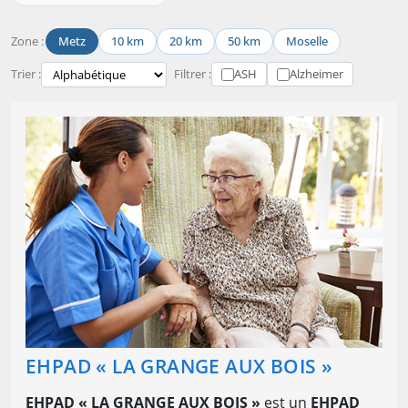
Zone :
Metz
10 km
20 km
50 km
Moselle
Trier :
Filtrer :
ASH
Alzheimer
EHPAD « LA GRANGE AUX BOIS »
EHPAD « LA GRANGE AUX BOIS »
est un
EHPAD