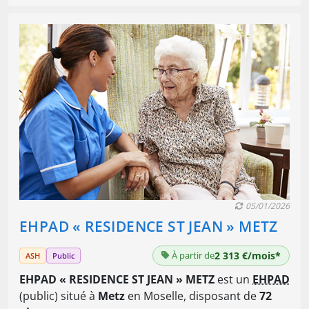
05/01/2026
EHPAD « RESIDENCE ST JEAN » METZ
À partir de
2 313 €/mois*
ASH
Public
EHPAD « RESIDENCE ST JEAN » METZ
est un
EHPAD
(public) situé à
Metz
en Moselle, disposant de
72