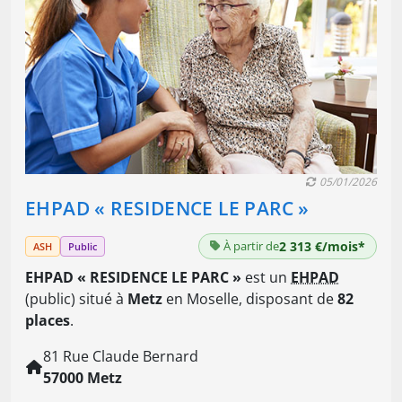
05/01/2026
EHPAD « RESIDENCE LE PARC »
À partir de
2 313 €/mois*
ASH
Public
EHPAD « RESIDENCE LE PARC »
est un
EHPAD
(public) situé à
Metz
en Moselle, disposant de
82
places
.
81 Rue Claude Bernard
57000 Metz