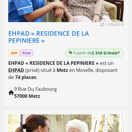
17/06/2019
EHPAD « RESIDENCE DE LA
PEPINIERE »
À partir de
2 310 €/mois*
ASH
Privé
EHPAD « RESIDENCE DE LA PEPINIERE »
est un
EHPAD
(privé) situé à
Metz
en Moselle, disposant
de
74 places
.
9 Rue Du Faubourg
57000 Metz