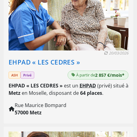
20/03/2026
EHPAD « LES CEDRES »
À partir de
2 857 €/mois*
ASH
Privé
EHPAD « LES CEDRES »
est un
EHPAD
(privé) situé à
Metz
en Moselle, disposant de
64 places
.
Rue Maurice Bompard
57000 Metz