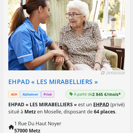
20/03/2026
EHPAD « LES MIRABELLIERS »
À partir de
2 845 €/mois*
ASH
Alzheimer
Privé
EHPAD « LES MIRABELLIERS »
est un
EHPAD
(privé)
situé à
Metz
en Moselle, disposant de
64 places
.
1 Rue Du Haut Noyer
57000 Metz