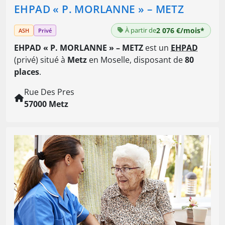
EHPAD « P. MORLANNE » – METZ
À partir de
2 076 €/mois*
ASH
Privé
EHPAD « P. MORLANNE » – METZ
est un
EHPAD
(privé) situé à
Metz
en Moselle, disposant de
80
places
.
Rue Des Pres
57000 Metz