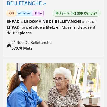
BELLETANCHE »
À partir de
2 399 €/mois*
ASH
Alzheimer
Privé
EHPAD « LE DOMAINE DE BELLETANCHE »
est un
EHPAD
(privé) situé à
Metz
en Moselle, disposant
de
109 places
.
21 Rue De Belletanche
57070 Metz