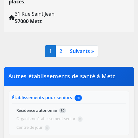
places
.
31 Rue Saint Jean
57000 Metz
1
2
Suivants »
Autres établissements de santé à Metz
Établissements pour seniors
30
Résidence autonomie
30
Organisme établissement senior
0
Centre de jour
0