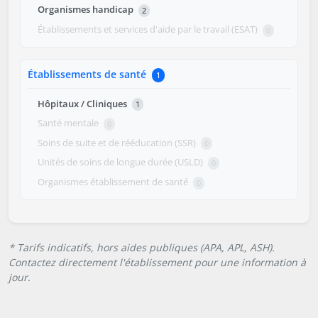
Organismes handicap
2
Établissements et services d'aide par le travail (ESAT)
0
Établissements de santé
1
Hôpitaux / Cliniques
1
Santé mentale
0
Soins de suite et de rééducation (SSR)
0
Unités de soins de longue durée (USLD)
0
Organismes établissement de santé
0
* Tarifs indicatifs, hors aides publiques (APA, APL, ASH).
Contactez directement l'établissement pour une information à
jour.