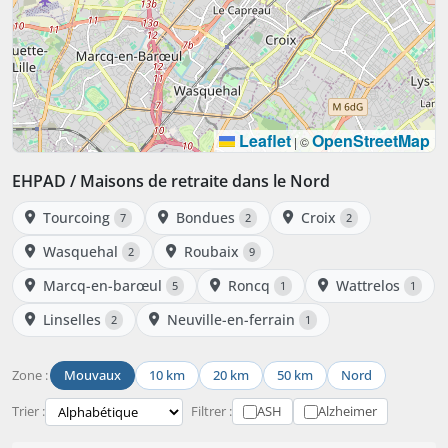
Leaflet
OpenStreetMap
|
©
EHPAD / Maisons de retraite dans le Nord
Tourcoing
Bondues
Croix
7
2
2
Wasquehal
Roubaix
2
9
Marcq-en-barœul
Roncq
Wattrelos
5
1
1
Linselles
Neuville-en-ferrain
2
1
Zone :
Mouvaux
10 km
20 km
50 km
Nord
Trier :
Filtrer :
ASH
Alzheimer