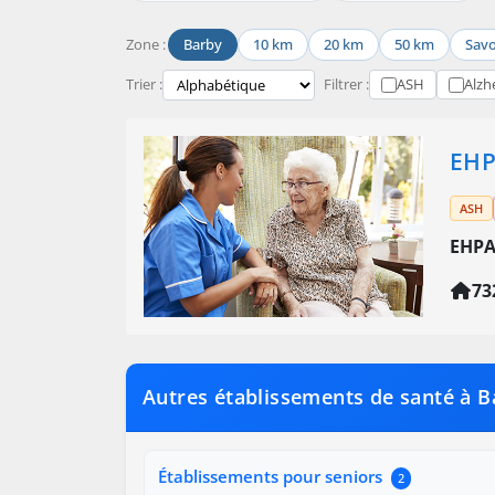
Zone :
Barby
10 km
20 km
50 km
Savo
Trier :
Filtrer :
ASH
Alzh
EHP
ASH
EHPA
73
Autres établissements de santé à B
Établissements pour seniors
2