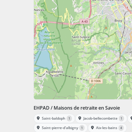
EHPAD / Maisons de retraite en Savoie
Saint-baldoph
Jacob-bellecombette
1
1
Saint-pierre-d'albigny
Aix-les-bains
1
4