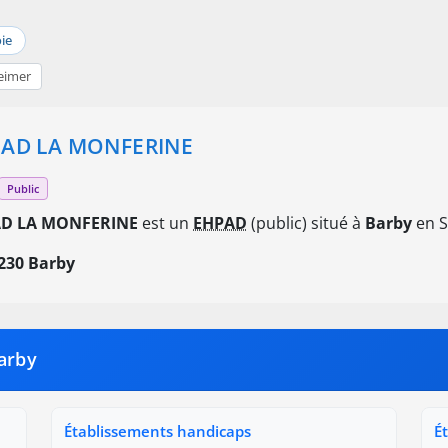
ie
eimer
AD LA MONFERINE
Public
D LA MONFERINE
est un
EHPAD
(public) situé à
Barby
en S
230 Barby
arby
Établissements handicaps
É