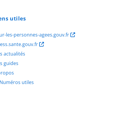
ens utiles
ur-les-personnes-agees.gouv.fr
ness.sante.gouv.fr
s actualités
s guides
propos
Numéros utiles