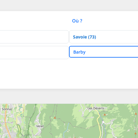
Où ?
Département
Ville
Barby