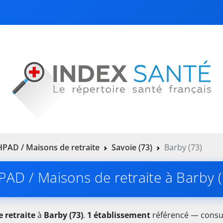
PAD / Maisons de retraite
Savoie (73)
Barby (73)
PAD / Maisons de retraite à Barby (
 retraite
à
Barby (73)
.
1 établissement
référencé — consult