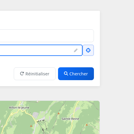
Réinitialiser
Chercher