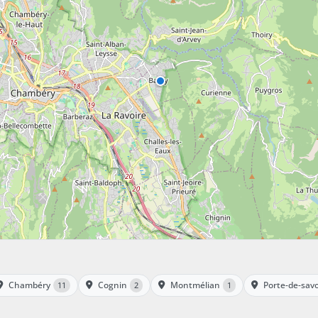
Chambéry
Cognin
Montmélian
Porte-de-sav
11
2
1