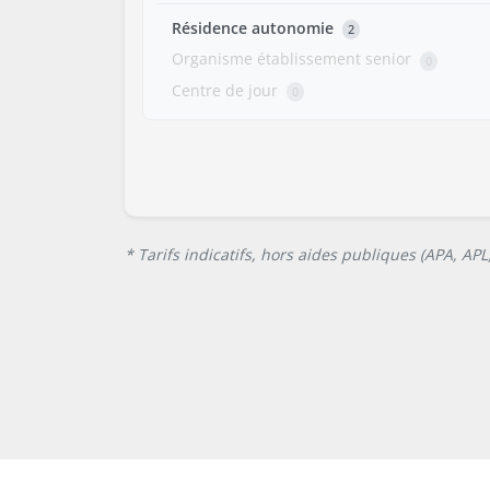
Résidence autonomie
2
Organisme établissement senior
0
Centre de jour
0
* Tarifs indicatifs, hors aides publiques (APA, AP