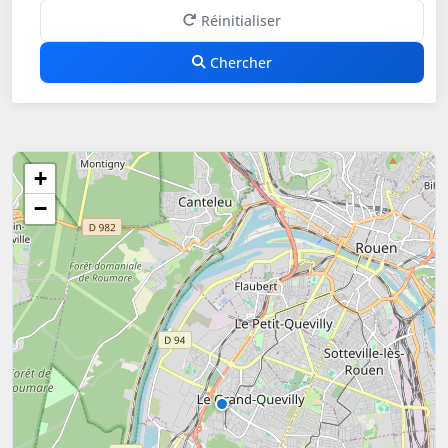
Réinitialiser
Chercher
+
−