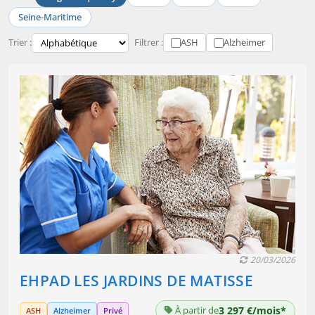
Seine-Maritime
Trier :
Filtrer :
ASH
Alzheimer
20/03/2026
EHPAD LES JARDINS DE MATISSE
À partir de
3 297 €/mois*
ASH
Alzheimer
Privé