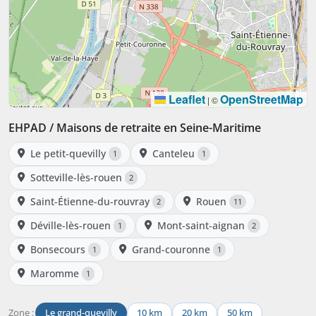
Leaflet
OpenStreetMap
|
©
EHPAD / Maisons de retraite en Seine-Maritime
Le petit-quevilly
Canteleu
1
1
Sotteville-lès-rouen
2
Saint-Étienne-du-rouvray
Rouen
2
11
Déville-lès-rouen
Mont-saint-aignan
1
2
Bonsecours
Grand-couronne
1
1
Maromme
1
Zone :
Le grand-quevilly
10 km
20 km
50 km