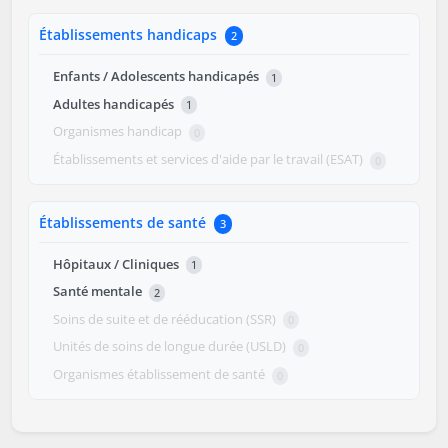
Établissements handicaps
2
Enfants / Adolescents handicapés
1
Adultes handicapés
1
Organismes handicap
0
Établissements et services d'aide par le travail (ESAT)
0
Établissements de santé
3
Hôpitaux / Cliniques
1
Santé mentale
2
Soins de suite et de rééducation (SSR)
0
Unités de soins de longue durée (USLD)
0
Organismes établissement de santé
0