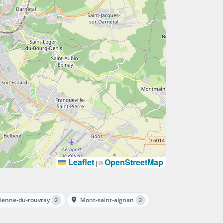
Leaflet
OpenStreetMap
|
©
tienne-du-rouvray
Mont-saint-aignan
2
2