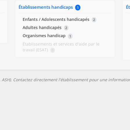
Établissements handicaps
É
5
Enfants / Adolescents handicapés
2
Adultes handicapés
2
Organismes handicap
1
Établissements et services d'aide par le
travail (ESAT)
0
L, ASH). Contactez directement l'établissement pour une information