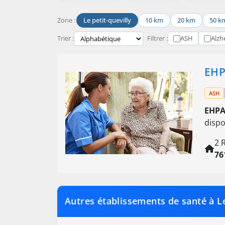
Zone :
Le petit-quevilly
10 km
20 km
50 k
Trier :
Filtrer :
ASH
Alzh
EHP
ASH
EHPA
disp
2 
76
Autres établissements de santé à Le