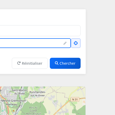
Réinitialiser
Chercher