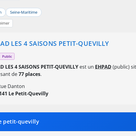
m
Seine-Maritime
eimer
AD LES 4 SAISONS PETIT-QUEVILLY
Public
D LES 4 SAISONS PETIT-QUEVILLY
est un
EHPAD
(public) s
osant de
77 places
.
Rue Danton
141 Le Petit-Quevilly
 petit-quevilly