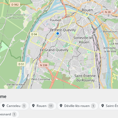
time
Canteleu
Rouen
Déville-lès-rouen
Saint-É
1
11
1
-esnard
1