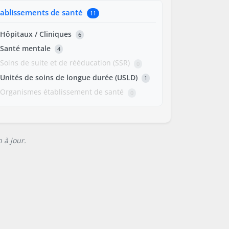
tablissements de santé
11
Hôpitaux / Cliniques
6
Santé mentale
4
Soins de suite et de rééducation (SSR)
0
Unités de soins de longue durée (USLD)
1
Organismes établissement de santé
0
 à jour.