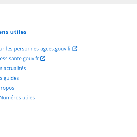
ens utiles
ur-les-personnes-agees.gouv.fr
ness.sante.gouv.fr
s actualités
s guides
propos
Numéros utiles