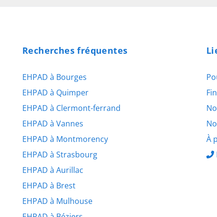
Recherches fréquentes
Li
EHPAD à Bourges
Po
EHPAD à Quimper
Fi
EHPAD à Clermont-ferrand
No
EHPAD à Vannes
No
EHPAD à Montmorency
À 
EHPAD à Strasbourg
EHPAD à Aurillac
EHPAD à Brest
EHPAD à Mulhouse
EHPAD à Béziers