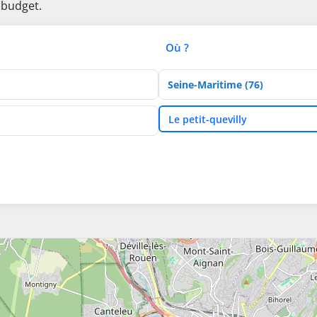
 budget.
Où ?
Département
Ville
Le petit-quevilly