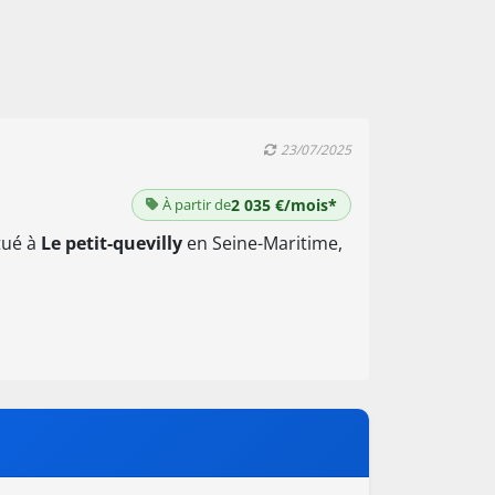
23/07/2025
À partir de
2 035 €/mois*
itué à
Le petit-quevilly
en Seine-Maritime,