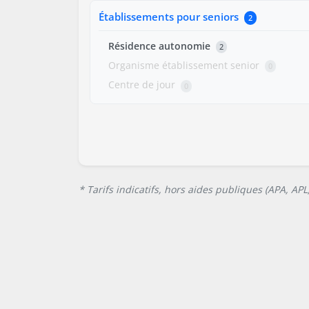
Établissements pour seniors
2
Résidence autonomie
2
Organisme établissement senior
0
Centre de jour
0
* Tarifs indicatifs, hors aides publiques (APA, AP