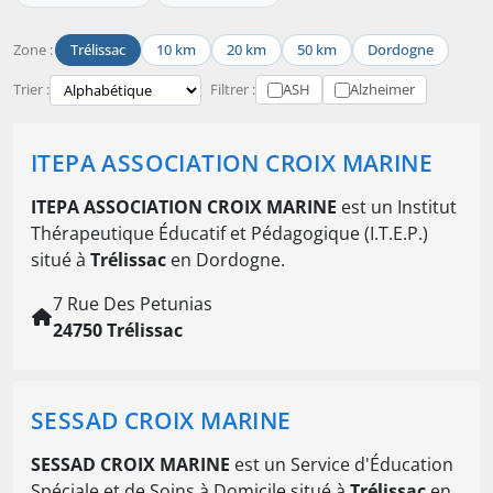
Zone :
Trélissac
10 km
20 km
50 km
Dordogne
Trier :
Filtrer :
ASH
Alzheimer
ITEPA ASSOCIATION CROIX MARINE
ITEPA ASSOCIATION CROIX MARINE
est un Institut
Thérapeutique Éducatif et Pédagogique (I.T.E.P.)
situé à
Trélissac
en Dordogne.
7 Rue Des Petunias
24750 Trélissac
SESSAD CROIX MARINE
SESSAD CROIX MARINE
est un Service d'Éducation
Spéciale et de Soins à Domicile situé à
Trélissac
en