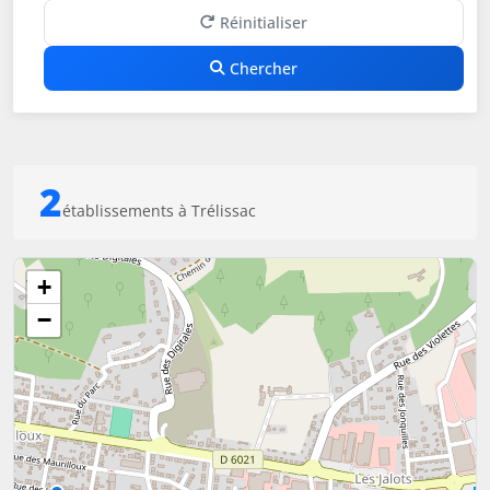
Réinitialiser
Chercher
2
établissements à Trélissac
+
−