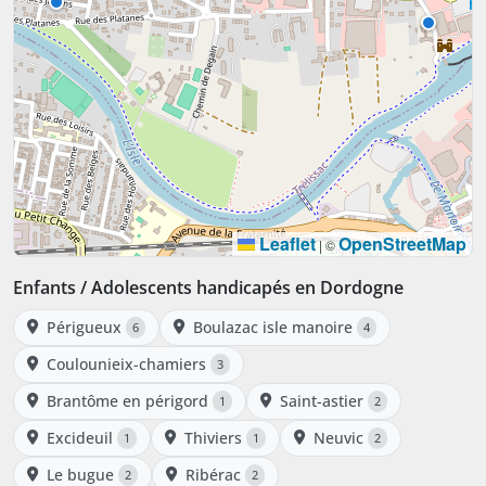
Leaflet
OpenStreetMap
|
©
Enfants / Adolescents handicapés en Dordogne
Périgueux
Boulazac isle manoire
6
4
Coulounieix-chamiers
3
Brantôme en périgord
Saint-astier
1
2
Excideuil
Thiviers
Neuvic
1
1
2
Le bugue
Ribérac
2
2