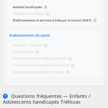
Adultes handicapés
1
Organismes handicap
0
Établissements et services d'aide par le travail (ESAT)
1
Établissements de santé
Hôpitaux / Cliniques
0
Santé mentale
0
Soins de suite et de rééducation (SSR)
0
Unités de soins de longue durée (USLD)
0
Organismes établissement de santé
0
Questions fréquentes — Enfants /
Adolescents handicapés Trélissac