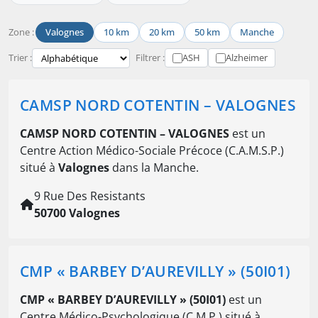
Zone :
Valognes
10 km
20 km
50 km
Manche
Trier :
Filtrer :
ASH
Alzheimer
CAMSP NORD COTENTIN – VALOGNES
CAMSP NORD COTENTIN – VALOGNES
est un
Centre Action Médico-Sociale Précoce (C.A.M.S.P.)
situé à
Valognes
dans la Manche.
9 Rue Des Resistants
50700 Valognes
CMP « BARBEY D’AUREVILLY » (50I01)
CMP « BARBEY D’AUREVILLY » (50I01)
est un
Centre Médico-Psychologique (C.M.P.) situé à