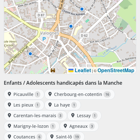
Leaflet
OpenStreetMap
|
©
Enfants / Adolescents handicapés dans la Manche
Picauville
Cherbourg-en-cotentin
1
16
Les pieux
La haye
1
1
Carentan-les-marais
Lessay
3
1
Marigny-le-lozon
Agneaux
1
3
Coutances
Saint-lô
6
19