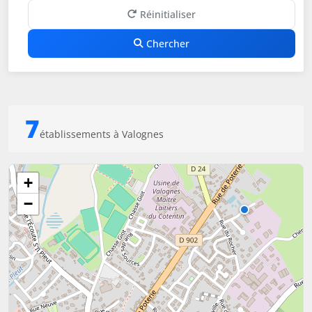
Réinitialiser
Chercher
7
établissements à Valognes
+
−