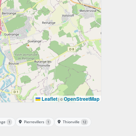
Leaflet
OpenStreetMap
|
©
nge
Pierrevillers
Thionville
1
1
12