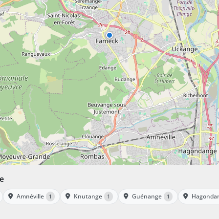
le
Amnéville
Knutange
Guénange
Hagonda
1
1
1