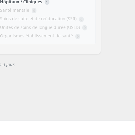
Hôpitaux / Cliniques
1
Santé mentale
0
Soins de suite et de rééducation (SSR)
0
Unités de soins de longue durée (USLD)
0
Organismes établissement de santé
0
 à jour.