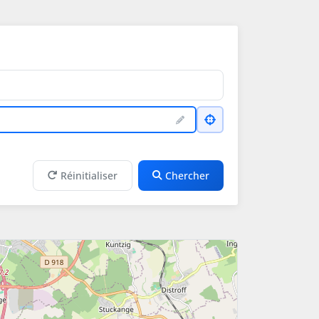
Réinitialiser
Chercher