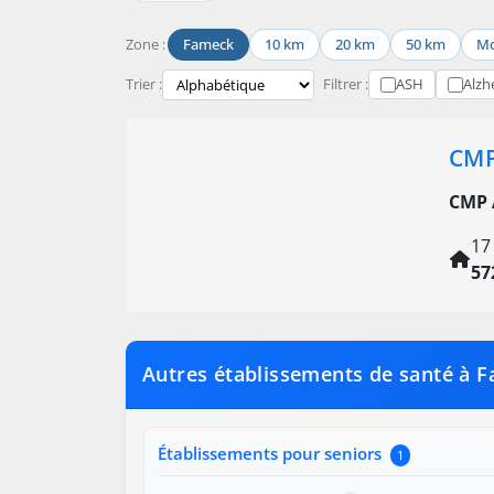
Zone :
Fameck
10 km
20 km
50 km
Mo
Trier :
Filtrer :
ASH
Alzh
CMP
CMP 
17
57
Autres établissements de santé à 
Établissements pour seniors
1