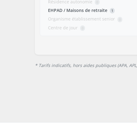
Résidence autonomie
0
EHPAD / Maisons de retraite
1
Organisme établissement senior
0
Centre de jour
0
* Tarifs indicatifs, hors aides publiques (APA, AP