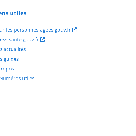
ens utiles
ur-les-personnes-agees.gouv.fr
ness.sante.gouv.fr
s actualités
s guides
propos
Numéros utiles