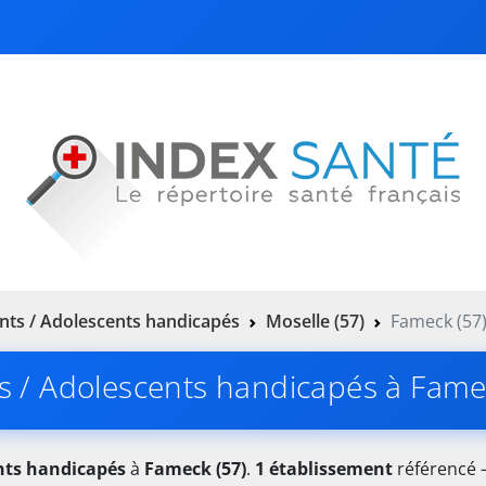
nts / Adolescents handicapés
Moselle (57)
Fameck (57
s / Adolescents handicapés à Fame
nts handicapés
à
Fameck (57)
.
1 établissement
référencé —