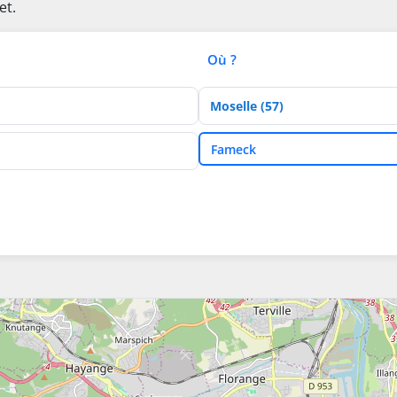
et.
Où ?
Département
Ville
Fameck