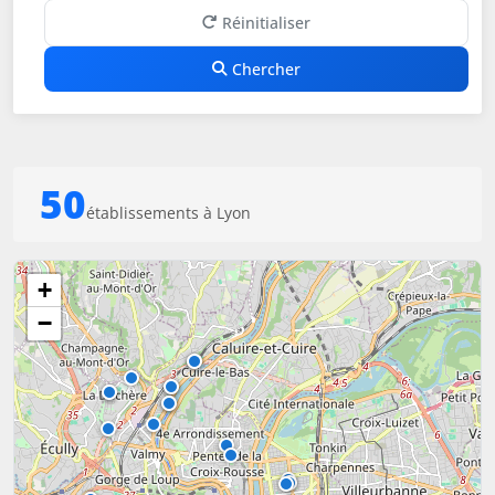
Réinitialiser
Chercher
50
établissements à Lyon
+
−