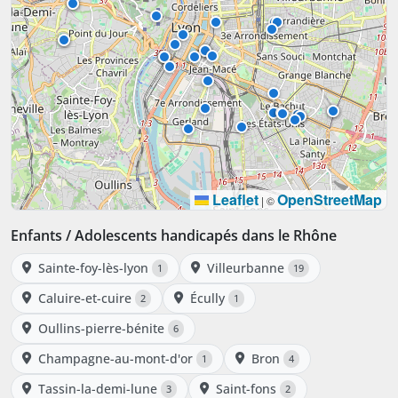
Leaflet
OpenStreetMap
|
©
Enfants / Adolescents handicapés dans le Rhône
Sainte-foy-lès-lyon
Villeurbanne
1
19
Caluire-et-cuire
Écully
2
1
Oullins-pierre-bénite
6
Champagne-au-mont-d'or
Bron
1
4
Tassin-la-demi-lune
Saint-fons
3
2