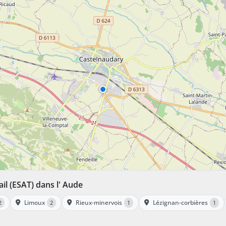
ail (ESAT) dans l' Aude
Limoux
Rieux-minervois
Lézignan-corbières
2
2
1
1