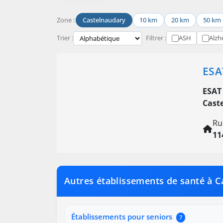
Zone :
Castelnaudary
10 km
20 km
50 km
Trier :
Filtrer :
ASH
Alzh
ESA
ESAT
Cast
Ru
11
Autres établissements de santé à C
Établissements pour seniors
7