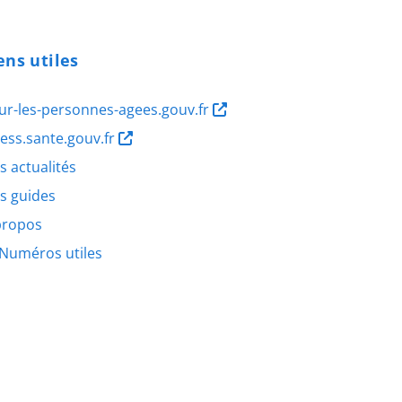
ens utiles
ur-les-personnes-agees.gouv.fr
ness.sante.gouv.fr
s actualités
s guides
propos
Numéros utiles