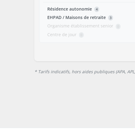
Résidence autonomie
4
EHPAD / Maisons de retraite
3
Organisme établissement senior
0
Centre de jour
0
* Tarifs indicatifs, hors aides publiques (APA, AP