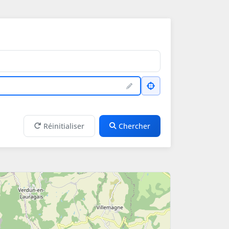
Réinitialiser
Chercher