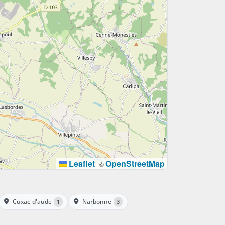
Leaflet
OpenStreetMap
|
©
Cuxac-d'aude
Narbonne
1
3