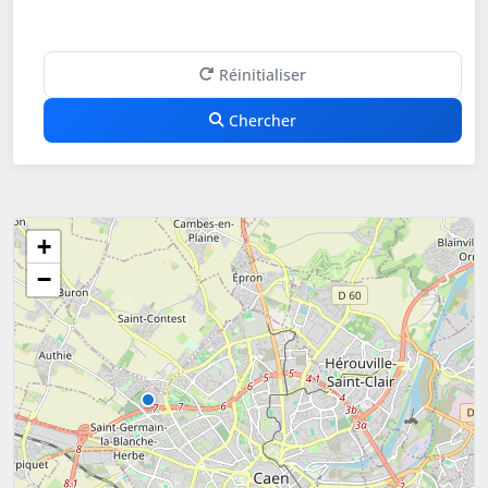
Réinitialiser
Chercher
+
−