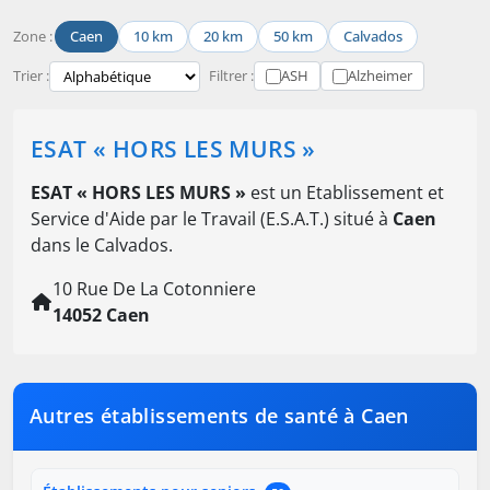
Zone :
Caen
10 km
20 km
50 km
Calvados
Trier :
Filtrer :
ASH
Alzheimer
ESAT « HORS LES MURS »
ESAT « HORS LES MURS »
est un Etablissement et
Service d'Aide par le Travail (E.S.A.T.) situé à
Caen
dans le Calvados.
10 Rue De La Cotonniere
14052 Caen
Autres établissements de santé à Caen