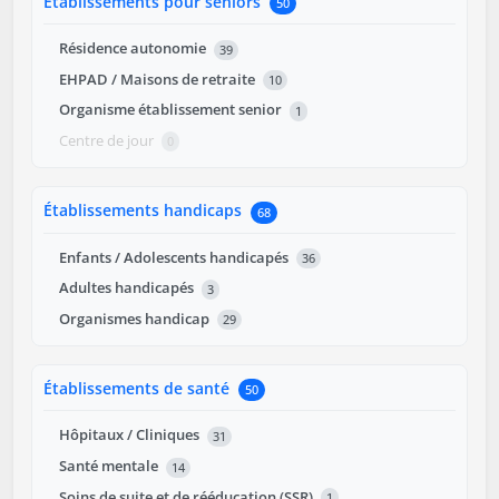
Établissements pour seniors
50
Résidence autonomie
39
EHPAD / Maisons de retraite
10
Organisme établissement senior
1
Centre de jour
0
Établissements handicaps
68
Enfants / Adolescents handicapés
36
Adultes handicapés
3
Organismes handicap
29
Établissements de santé
50
Hôpitaux / Cliniques
31
Santé mentale
14
Soins de suite et de rééducation (SSR)
1