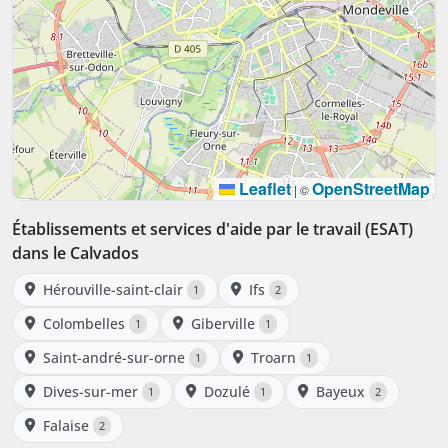
Leaflet
OpenStreetMap
|
©
Établissements et services d'aide par le travail (ESAT)
dans le Calvados
Hérouville-saint-clair
Ifs
1
2
Colombelles
Giberville
1
1
Saint-andré-sur-orne
Troarn
1
1
Dives-sur-mer
Dozulé
Bayeux
1
1
2
Falaise
2