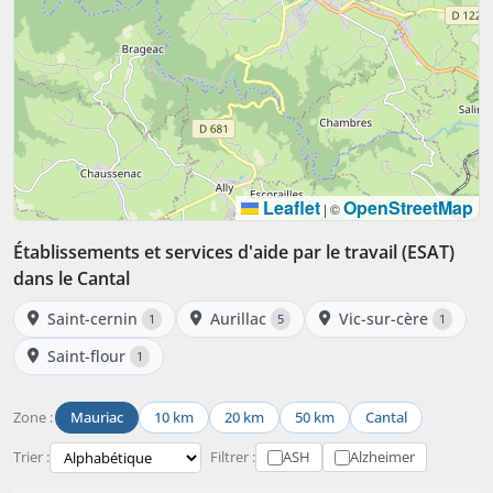
Leaflet
OpenStreetMap
|
©
Établissements et services d'aide par le travail (ESAT)
dans le Cantal
Saint-cernin
Aurillac
Vic-sur-cère
1
5
1
Saint-flour
1
Zone :
Mauriac
10 km
20 km
50 km
Cantal
Trier :
Filtrer :
ASH
Alzheimer