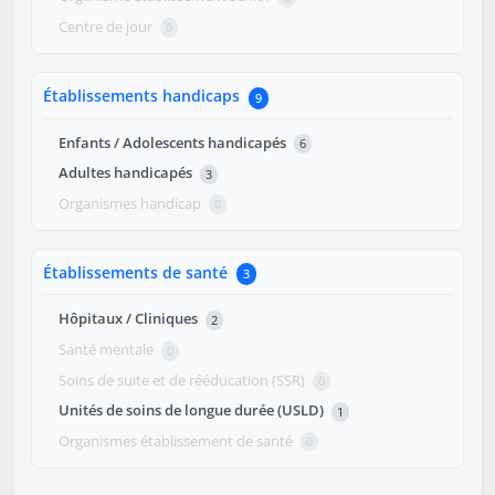
Centre de jour
0
Établissements handicaps
9
Enfants / Adolescents handicapés
6
Adultes handicapés
3
Organismes handicap
0
Établissements de santé
3
Hôpitaux / Cliniques
2
Santé mentale
0
Soins de suite et de rééducation (SSR)
0
Unités de soins de longue durée (USLD)
1
Organismes établissement de santé
0