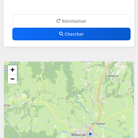
Réinitialiser
Chercher
+
−